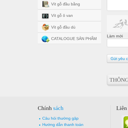
Vít gỗ đầu bằng
Vít gỗ ô van
Vít gỗ đầu dù
Làm mới
CATALOGUE SẢN PHẨM
Gửi yêu 
THÔNG 
Chính
sách
Liên
Câu hỏi thường gặp
Hướng dẫn thanh toán