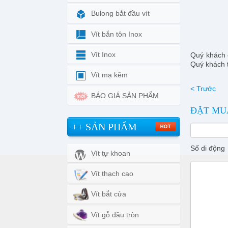
Bulong bắt đầu vít
Vít bắn tôn Inox
Vít Inox
Quý khách c
Quý khách t
Vít mạ kẽm
< Trước
BÁO GIÁ SẢN PHẨM
ĐẶT MU
++ SẢN PHẨM
Số di động
Vít tự khoan
Vít thạch cao
Vít bắt cửa
Vít gỗ đầu tròn